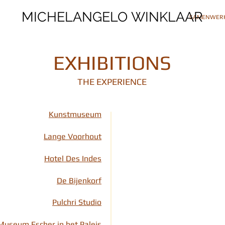
MICHELANGELO WINKLAAR
MICHELANGELO WINKLAAR
SAMENWERK
EXHIBITIONS
THE EXPERIENCE
Kunstmuseum
Lange Voorhout
Hotel Des Indes
De Bijenkorf
Pulchri Studio
Museum Escher in het Paleis